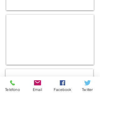
Entrevista al Director de la Liga
Guatemalteca de Higiene Mental, Marco
Antonio Garavito Fernández, sobre "LA
REALIDAD NACIONAL"
Teléfono
Email
Facebook
Twitter