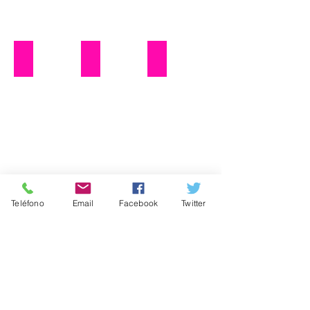
Boletin N° 13
Boletin N° 14
Boletin N° 15
Mostrarme
más
Teléfono
Email
Facebook
Twitter
MEMORIAS:
MEMORIA FOTOGRÁFICA 2023